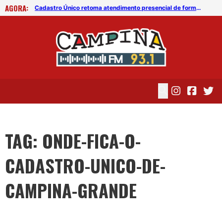
AGORA:
Cadastro Único retoma atendimento presencial de forma gradual em Campina Grande
Cadastro Único retoma atendimento presencial de forma gradual em Campina Grande
TAG: ONDE-FICA-O-
CADASTRO-UNICO-DE-
CAMPINA-GRANDE