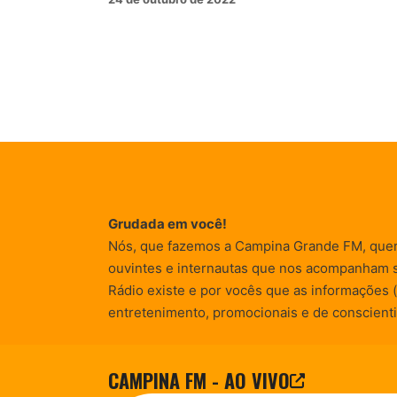
Grudada em você!
Nós, que fazemos a Campina Grande FM, que
ouvintes e internautas que nos acompanham 
Rádio existe e por vocês que as informações (
entretenimento, promocionais e de conscienti
CAMPINA FM - AO VIVO
© Campina FM 1978 – 2026.
Termos de Uso
|
Desenvolvido pela
rox Publicidade