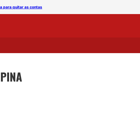
 para quitar as contas
A Ong Adota Campina está 
PINA