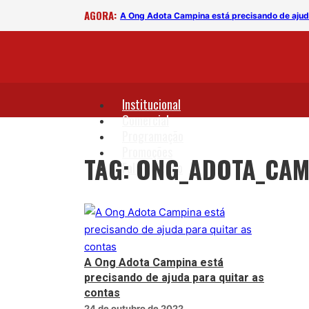
AGORA:
tas
A Ong Adota Campina está precisando de ajuda
Institucional
Comercial
Programação
Promoções
TAG: ONG_ADOTA_CAM
Fale Conosco
A Ong Adota Campina está
precisando de ajuda para quitar as
contas
24 de outubro de 2022