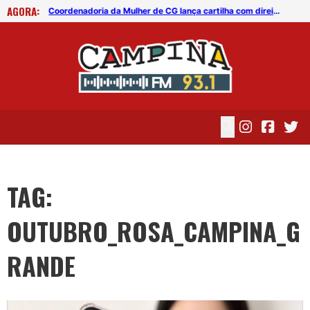
AGORA:
Coordenadoria da Mulher de CG lança cartilha com direitos das mulheres diagnosticadas com câncer de mama
Coordenadoria da Mulher de CG lança cartilha com direitos das mulheres diagnosticadas com câncer de mama
TAG:
OUTUBRO_ROSA_CAMPINA_G
RANDE