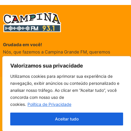
Grudada em você!
Nós, que fazemos a Campina Grande FM, queremos
agradecer a cada um dos ouvintes e internautas que nos
Valorizamos sua privacidade
acompanham sempre. É para vocês que a Rádio existe e por
vocês que as informações (informativas, de entretenimento,
Utilizamos cookies para aprimorar sua experiência de
promocionais e de conscientização) são realizadas.
navegação, exibir anúncios ou conteúdo personalizado e
CAMPINA FM - AO VIVO
analisar nosso tráfego. Ao clicar em “Aceitar tudo”, você
ESCUTE SEM PARAR!
BAIXE O NOSSO APP.
concorda com nosso uso de
© Campina FM 1978 – 2026.
Termos de Uso
|
Política de
cookies.
Política de Privacidade
Privacidade
Fala, ouvinte!
Desenvolvido pela
rox Publicidade
Aceitar tudo