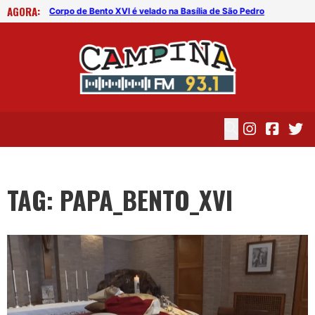
AGORA:
edro
Corpo de Bento XVI é velado na Basília de São Pedro
Cor
TAG: PAPA_BENTO_XVI