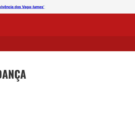
vivência dos Vaga-lumes’
Campanha de Popularizaçã
DANÇA