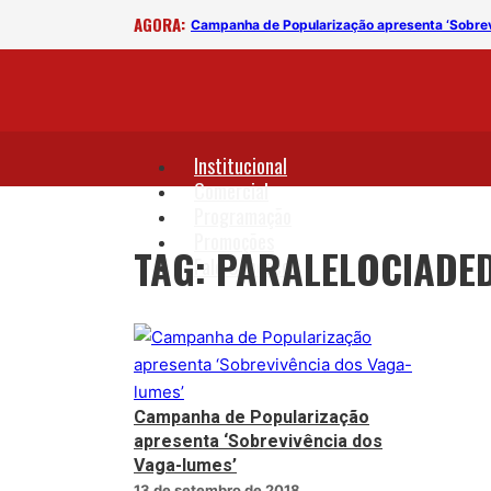
AGORA:
umes’
Campanha de Popularização apresenta ‘Sobre
Institucional
Comercial
Programação
Promoções
TAG: PARALELOCIADE
Fale Conosco
Campanha de Popularização
apresenta ‘Sobrevivência dos
Vaga-lumes’
13 de setembro de 2018