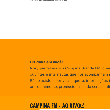
Grudada em você!
Nós, que fazemos a Campina Grande FM, que
ouvintes e internautas que nos acompanham 
Rádio existe e por vocês que as informações (
entretenimento, promocionais e de conscienti
CAMPINA FM - AO VIVO
© Campina FM 1978 – 2026.
Termos de Uso
|
Desenvolvido pela
rox Publicidade