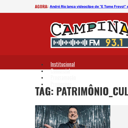
AGORA:
André Rio lança videoclipe de “E Tome Frevo!” 
Institucional
Comercial
Programação
Promoções
TAG: PATRIMÔNIO_CU
Fale Conosco