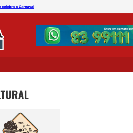
e celebra o Carnaval
“Raízes do Brejo 2025” ce
LTURAL