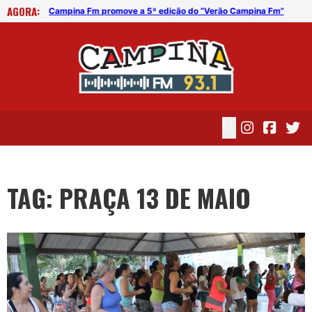
AGORA:
mpina Fm”
Campina Fm promove a 5ª edição do “Verão Campina Fm”
Cam
TAG: PRAÇA 13 DE MAIO