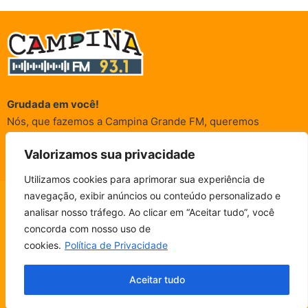
Grudada em você!
Nós, que fazemos a Campina Grande FM, queremos
agradecer a cada um dos ouvintes e internautas que nos
Valorizamos sua privacidade
acompanham sempre. É para vocês que a Rádio existe e por
vocês que as informações (informativas, de entretenimento,
Utilizamos cookies para aprimorar sua experiência de
promocionais e de conscientização) são realizadas.
navegação, exibir anúncios ou conteúdo personalizado e
CAMPINA FM - AO VIVO
analisar nosso tráfego. Ao clicar em “Aceitar tudo”, você
ESCUTE SEM PARAR!
BAIXE O NOSSO APP.
concorda com nosso uso de
© Campina FM 1978 – 2026.
Termos de Uso
|
Política de
cookies.
Política de Privacidade
Privacidade
Fala, ouvinte!
Desenvolvido pela
rox Publicidade
Aceitar tudo