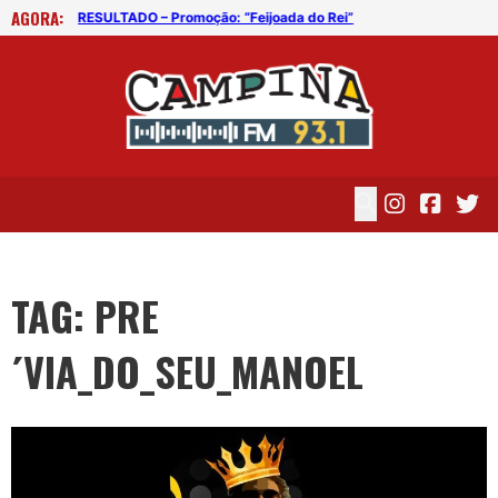
AGORA:
RESULTADO – Promoção: “Feijoada do Rei”
RES
TAG: PRE
´VIA_DO_SEU_MANOEL