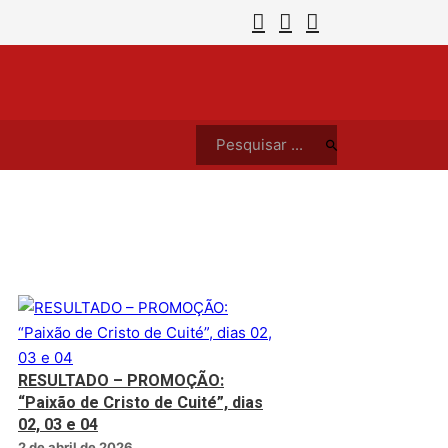
aixão de Cristo de Cuité”, dias 02, 03 e 04
Cinecl
Pesquisar ...
RESULTADO – PROMOÇÃO:
“Paixão de Cristo de Cuité”, dias
02, 03 e 04
2 de abril de 2026