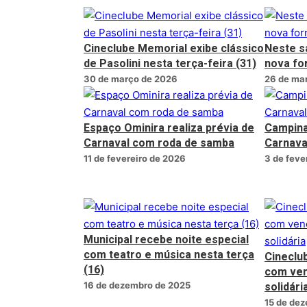
Cineclube Memorial exibe clássico
Neste s
de Pasolini nesta terça-feira (31)
nova fo
30 de março de 2026
26 de ma
Espaço Ominira realiza prévia de
Campina 
Carnaval com roda de samba
Carnava
11 de fevereiro de 2026
3 de feve
Municipal recebe noite especial
com teatro e música nesta terça
Cineclu
(16)
com ven
solidári
16 de dezembro de 2025
15 de de