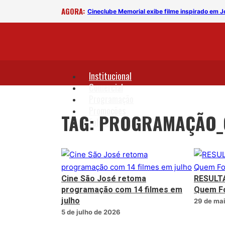
AGORA:
Cineclube Memorial exibe filme inspirado em 
Institucional
Comercial
Programação
Promoções
TAG: PROGRAMAÇÃO_
Fale Conosco
Cine São José retoma
RESULT
programação com 14 filmes em
Quem Fo
julho
29 de ma
5 de julho de 2026