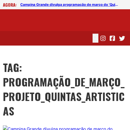
AGORA:
Campina Grande divulga programação de março do ‘Quintas Artísticas’
Campina Grande divulga programação de março do ‘Quintas Artísticas’
TAG:
PROGRAMAÇÃO_DE_MARÇO_
PROJETO_QUINTAS_ARTISTIC
AS