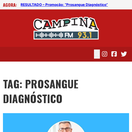
AGORA:
o”
RESULTADO – Promoção: “Prosangue Diagnóstico”
RES
TAG: PROSANGUE
DIAGNÓSTICO