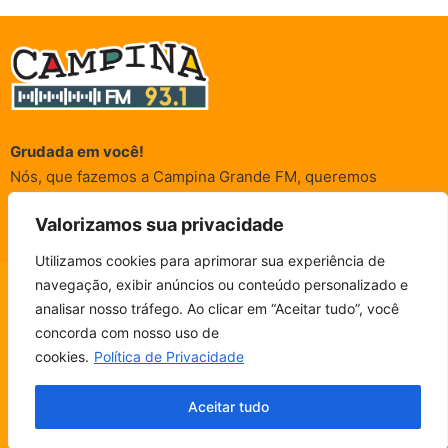
Grudada em você!
Nós, que fazemos a Campina Grande FM, queremos
agradecer a cada um dos ouvintes e internautas que nos
Valorizamos sua privacidade
acompanham sempre. É para vocês que a Rádio existe e por
vocês que as informações (informativas, de entretenimento,
Utilizamos cookies para aprimorar sua experiência de
promocionais e de conscientização) são realizadas.
navegação, exibir anúncios ou conteúdo personalizado e
CAMPINA FM - AO VIVO
analisar nosso tráfego. Ao clicar em “Aceitar tudo”, você
ESCUTE SEM PARAR!
BAIXE O NOSSO APP.
concorda com nosso uso de
© Campina FM 1978 – 2026.
Termos de Uso
|
Política de
cookies.
Política de Privacidade
Privacidade
Fala, ouvinte!
Desenvolvido pela
rox Publicidade
Aceitar tudo