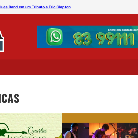
lues Band em um Tributo a Eric Clapton
‘Quartas Acústicas’ apre
ICAS