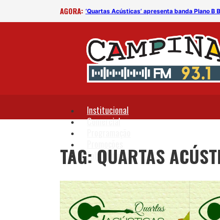
AGORA:
sitores
‘Quartas Acústicas’ apresenta banda Plano B B
Institucional
Comercial
Programação
Promoções
TAG: QUARTAS ACÚST
Fale Conosco