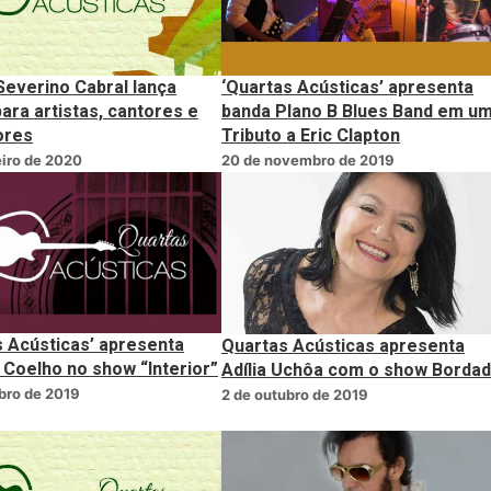
Severino Cabral lança
‘Quartas Acústicas’ apresenta
para artistas, cantores e
banda Plano B Blues Band em u
ores
Tributo a Eric Clapton
eiro de 2020
20 de novembro de 2019
s Acústicas’ apresenta
Quartas Acústicas apresenta
Coelho no show “Interior”
Adília Uchôa com o show Borda
bro de 2019
2 de outubro de 2019