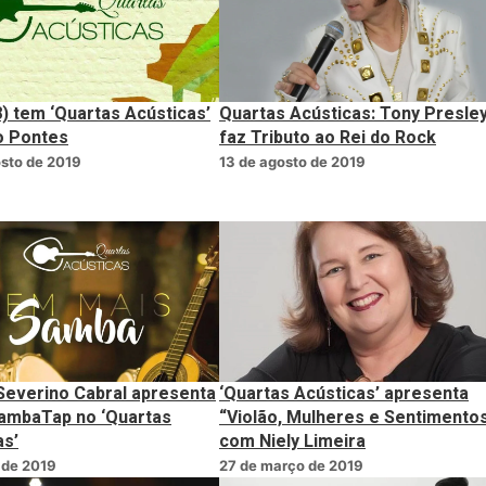
8) tem ‘Quartas Acústicas’
Quartas Acústicas: Tony Presle
o Pontes
faz Tributo ao Rei do Rock
sto de 2019
13 de agosto de 2019
Severino Cabral apresenta
‘Quartas Acústicas’ apresenta
ambaTap no ‘Quartas
“Violão, Mulheres e Sentimento
as’
com Niely Limeira
l de 2019
27 de março de 2019