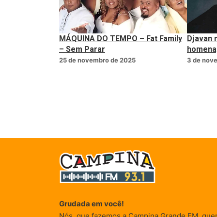
MÁQUINA DO TEMPO – Fat Family
Djavan 
– Sem Parar
homenag
25 de novembro de 2025
3 de nov
Grudada em você!
Nós, que fazemos a Campina Grande FM, que