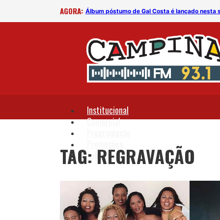
AGORA:
Álbum póstumo de Gal Costa é lançado nesta s
Institucional
Comercial
Programação
Promoções
TAG: REGRAVAÇÃO
Fale Conosco