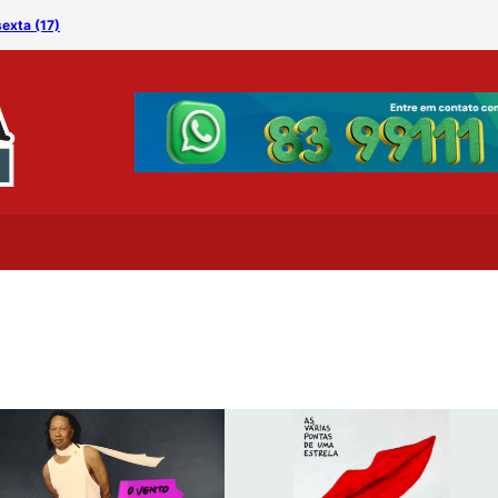
exta (17)
Demi Lovato apresenta ve