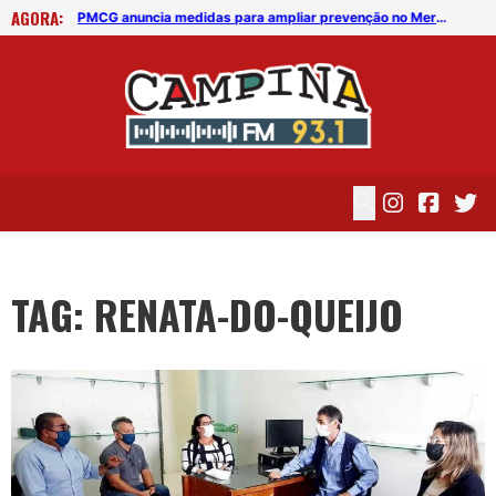
AGORA:
PMCG anuncia medidas para ampliar prevenção no Mercado Central
PMCG anuncia medidas para ampliar prevenção no Mercado Central
TAG: RENATA-DO-QUEIJO