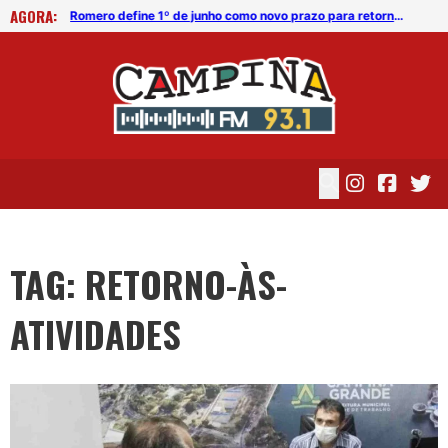
AGORA:
Romero define 1º de junho como novo prazo para retorno das aulas
Romero define 1º de junho como novo prazo para retorno das aulas
TAG: RETORNO-ÀS-
ATIVIDADES