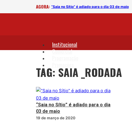
AGORA:
“Saia no Sítio” é adiado para o dia 03 de maio
Institucional
Comercial
Programação
Promoções
TAG: SAIA _RODADA
Fale Conosco
“Saia no Sítio” é adiado para o dia
03 de maio
19 de março de 2020