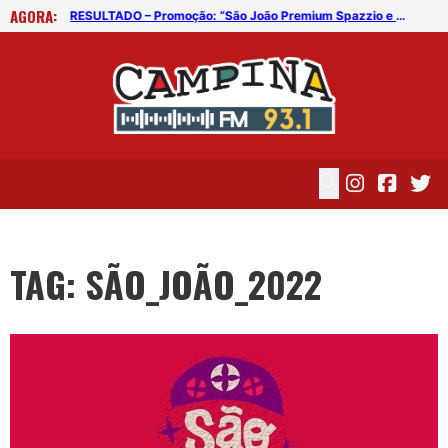
AGORA:
Inscrições para Casamento Coletivo 2022 acontecem nesta terça (19)
RESULTADO – Promoção: “São João Premium Spazzio e Vila”
TAG: SÃO_JOÃO_2022