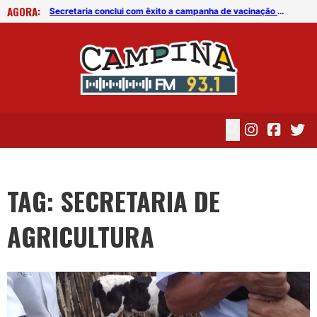
AGORA:
Secretaria conclui com êxito a campanha de vacinação animal em Campina Grande
Secretaria conclui com êxito a campanha de vacinação animal em Campina Grande
TAG: SECRETARIA DE
AGRICULTURA