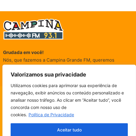
Grudada em você!
Nós, que fazemos a Campina Grande FM, queremos
agradecer a cada um dos ouvintes e internautas que nos
Valorizamos sua privacidade
acompanham sempre. É para vocês que a Rádio existe e por
vocês que as informações (informativas, de entretenimento,
Utilizamos cookies para aprimorar sua experiência de
promocionais e de conscientização) são realizadas.
navegação, exibir anúncios ou conteúdo personalizado e
CAMPINA FM - AO VIVO
analisar nosso tráfego. Ao clicar em “Aceitar tudo”, você
ESCUTE SEM PARAR!
BAIXE O NOSSO APP.
concorda com nosso uso de
© Campina FM 1978 – 2026.
Termos de Uso
|
Política de
cookies.
Política de Privacidade
Privacidade
Fala, ouvinte!
Desenvolvido pela
rox Publicidade
Aceitar tudo