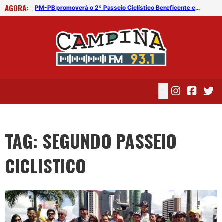
AGORA:
PM-PB promoverá o 2º Passeio Ciclístico Beneficente em CG
PM-PB promoverá o 2º Passeio Ciclístico Beneficente em CG
TAG: SEGUNDO PASSEIO
CICLISTICO