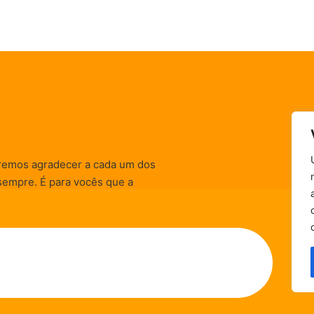
remos agradecer a cada um dos
sempre. É para vocês que a
informativas, de
zação) são realizadas.
Política de Privacidade