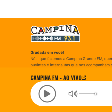
Grudada em você!
Nós, que fazemos a Campina Grande FM, que
ouvintes e internautas que nos acompanham 
Rádio existe e por vocês que as informações (
CAMPINA FM - AO VIVO
entretenimento, promocionais e de conscienti
© Campina FM 1978 – 2026.
Termos de Uso
|
Desenvolvido pela
rox Publicidade