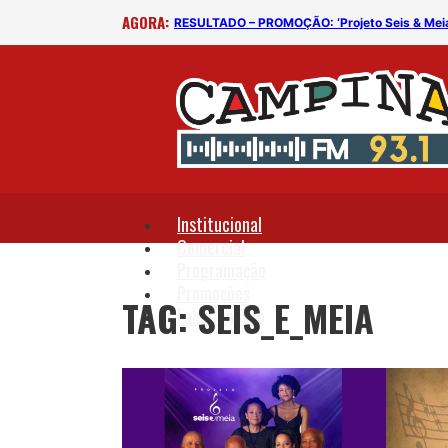
AGORA:
RESULTADO – PROMOÇÃO: ‘Projeto Seis & Meia –
Institucional
Comercial
Programação
Promoções
TAG: SEIS_E_MEIA
Fale Conosco