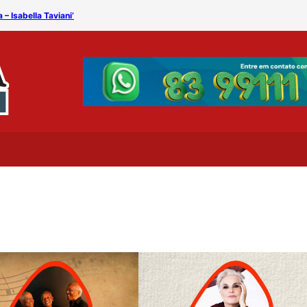
 Isabella Taviani’
RESULTADO – PROMOÇÃO: “