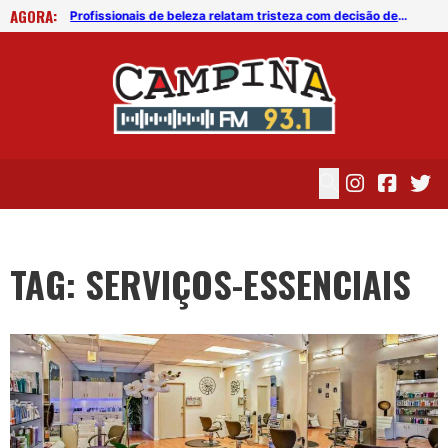
AGORA:
Romero defende inclusão de novos setores como atividades essenciais em decretos
Profissionais de beleza relatam tristeza com decisão de Romero que contraria decreto de Bolsonaro
TAG: SERVIÇOS-ESSENCIAIS