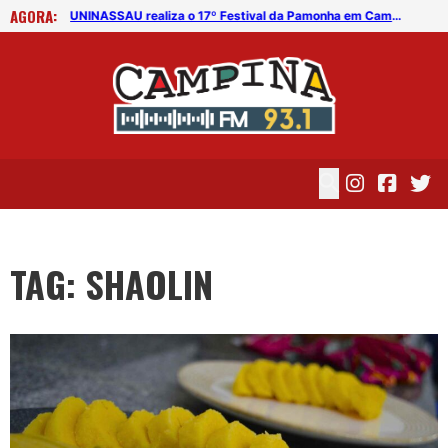
AGORA:
UNINASSAU realiza o 17º Festival da Pamonha em Campina Grande
UNINASSAU realiza o 17º Festival da Pamonha em Campina Grande
TAG: SHAOLIN