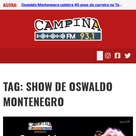
AGORA:
Oswaldo Montenegro celebra 40 anos de carreira no Teatro Facisa
Oswaldo Montenegro celebra 40 anos de carreira no Teatro Facisa
TAG: SHOW DE OSWALDO
MONTENEGRO