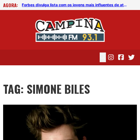
AGORA:
Forbes divulga lista com os jovens mais influentes de até 30 anos em 2017
Forbes divulga lista com os jovens mais influentes de até 30 anos em 2017
TAG: SIMONE BILES