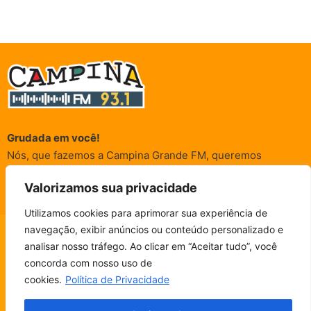
Grudada em você!
Nós, que fazemos a Campina Grande FM, queremos
agradecer a cada um dos ouvintes e internautas que nos
Valorizamos sua privacidade
acompanham sempre. É para vocês que a Rádio existe e por
vocês que as informações (informativas, de entretenimento,
Utilizamos cookies para aprimorar sua experiência de
promocionais e de conscientização) são realizadas.
navegação, exibir anúncios ou conteúdo personalizado e
CAMPINA FM - AO VIVO
analisar nosso tráfego. Ao clicar em “Aceitar tudo”, você
ESCUTE SEM PARAR!
BAIXE O NOSSO APP.
concorda com nosso uso de
© Campina FM 1978 – 2026.
Termos de Uso
|
Política de
cookies.
Política de Privacidade
Privacidade
Fala, ouvinte!
Desenvolvido pela
rox Publicidade