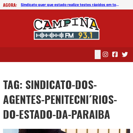
AGORA:
Sindicato quer que estado realize testes rápidos em todos os policiais penais da Paraíba
Sindicato quer que estado realize testes rápidos em todos os policiais penais da Paraíba
TAG: SINDICATO-DOS-
AGENTES-PENITECNI´RIOS-
DO-ESTADO-DA-PARAIBA