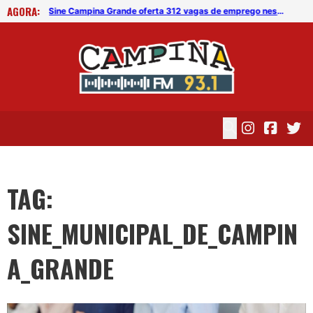
AGORA:
Prefeitura de CG oferece 100 vagas para treinamento Jovem Aprendiz gratuito
Sine Campina Grande oferta 312 vagas de emprego nesta segunda (12)
CG 
TAG:
SINE_MUNICIPAL_DE_CAMPIN
A_GRANDE