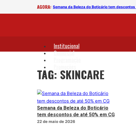
AGORA:
Semana da Beleza do Boticário tem descontos
Institucional
Comercial
Programação
Promoções
TAG: SKINCARE
Fale Conosco
Semana da Beleza do Boticário
tem descontos de até 50% em CG
22 de maio de 2026