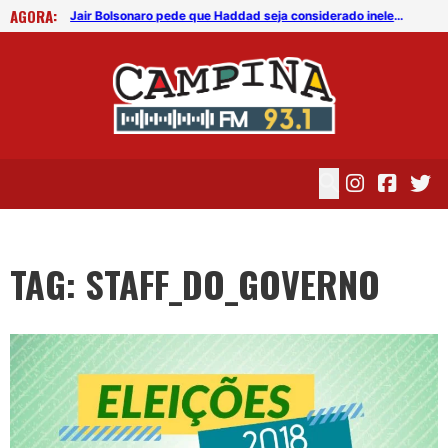
AGORA:
Jair Bolsonaro pede que Haddad seja considerado inelegível
Jair Bolsonaro pede que Haddad seja considerado inelegível
TAG: STAFF_DO_GOVERNO