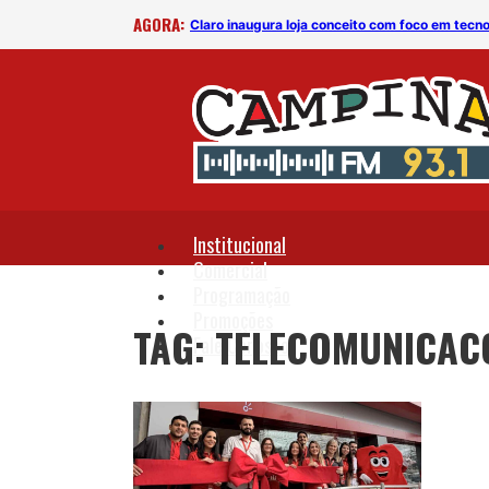
AGORA:
Claro inaugura loja conceito com foco em tecno
Institucional
Comercial
Programação
Promoções
TAG: TELECOMUNICAC
Fale Conosco