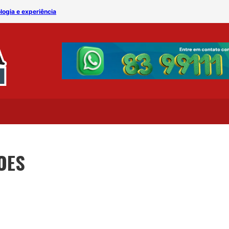
logia e experiência
Claro inaugura loja concei
OES