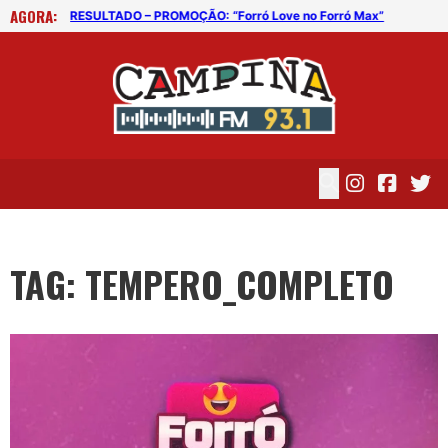
AGORA:
 Max”
RESULTADO – PROMOÇÃO: “Forró Love no Forró Max”
RES
TAG: TEMPERO_COMPLETO