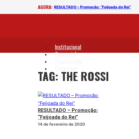
AGORA:
RESULTADO – Promoção: “Feijoada do Rei”
Institucional
Comercial
Programação
Promoções
TAG: THE ROSSI
Fale Conosco
RESULTADO – Promoção:
“Feijoada do Rei”
14 de fevereiro de 2020