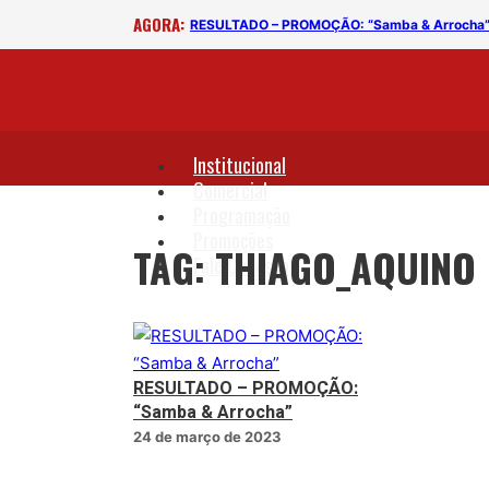
AGORA:
RESULTADO – PROMOÇÃO: “Samba & Arrocha
Institucional
Comercial
Programação
Promoções
TAG: THIAGO_AQUINO
Fale Conosco
RESULTADO – PROMOÇÃO:
“Samba & Arrocha”
24 de março de 2023