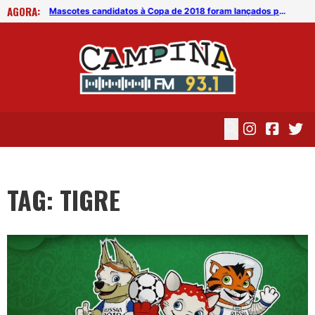
AGORA:
Mascotes candidatos à Copa de 2018 foram lançados pela Fifa
Mascotes candidatos à Copa de 2018 foram lançados pela Fifa
TAG: TIGRE