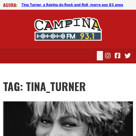
AGORA:
MÁQUINA DO TEMPO – Tina Turner – What’s Love Got To Do With It
Tina Turner, a Rainha do Rock and Roll, morre aos 83 anos
TAG: TINA_TURNER