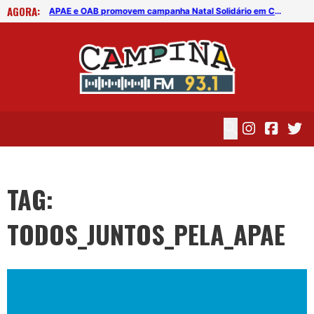
AGORA:
APAE e OAB promovem campanha Natal Solidário em Campina Grande
APAE e OAB promovem campanha Natal Solidário em Campina Grande
TAG:
TODOS_JUNTOS_PELA_APAE