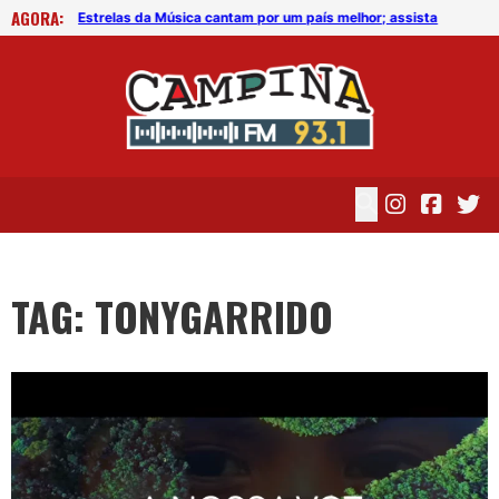
AGORA:
assista
Estrelas da Música cantam por um país melhor; assista
Est
TAG: TONYGARRIDO