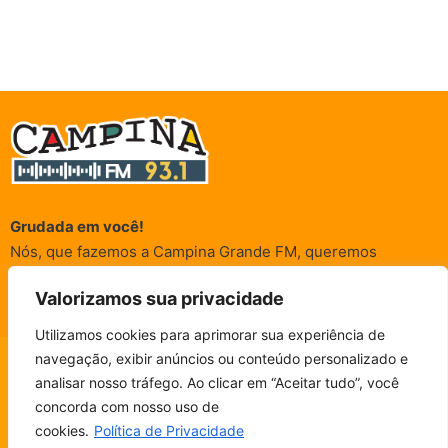
Grudada em você!
Nós, que fazemos a Campina Grande FM, queremos
agradecer a cada um dos ouvintes e internautas que nos
Valorizamos sua privacidade
acompanham sempre. É para vocês que a Rádio existe e por
vocês que as informações (informativas, de entretenimento,
Utilizamos cookies para aprimorar sua experiência de
promocionais e de conscientização) são realizadas.
navegação, exibir anúncios ou conteúdo personalizado e
CAMPINA FM - AO VIVO
analisar nosso tráfego. Ao clicar em “Aceitar tudo”, você
ESCUTE SEM PARAR!
BAIXE O NOSSO APP.
concorda com nosso uso de
© Campina FM 1978 – 2026.
Termos de Uso
|
Política de
cookies.
Política de Privacidade
Privacidade