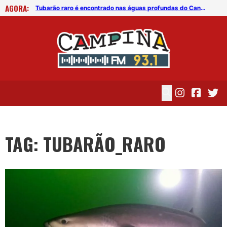
AGORA:
Tubarão raro é encontrado nas águas profundas do Canadá
Tubarão raro é encontrado nas águas profundas do Canadá
TAG: TUBARÃO_RARO