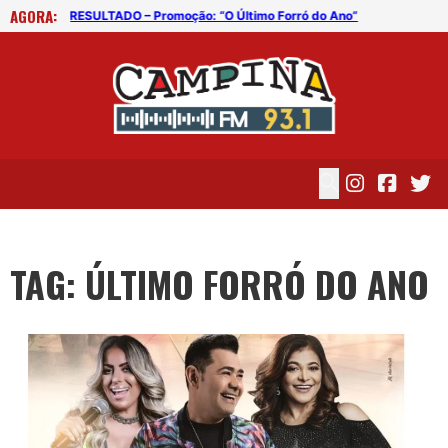
AGORA:
Batista Lima visita os estúdios da Campina Fm e fala da carreira e do show do domingo (23)
RESULTADO – Promoção: “O Último Forró do Ano”
TAG: ÚLTIMO FORRÓ DO ANO