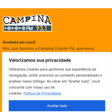
Grudada em você!
Nós, que fazemos a Campina Grande FM, queremos
agradecer a cada um dos ouvintes e internautas que nos
Valorizamos sua privacidade
acompanham sempre. É para vocês que a Rádio existe e por
vocês que as informações (informativas, de entretenimento,
Utilizamos cookies para aprimorar sua experiência de
promocionais e de conscientização) são realizadas.
navegação, exibir anúncios ou conteúdo personalizado e
CAMPINA FM - AO VIVO
analisar nosso tráfego. Ao clicar em “Aceitar tudo”, você
ESCUTE SEM PARAR!
BAIXE O NOSSO APP.
concorda com nosso uso de
© Campina FM 1978 – 2026.
Termos de Uso
|
Política de
cookies.
Política de Privacidade
Privacidade
Fala, ouvinte!
Desenvolvido pela
rox Publicidade
Aceitar tudo