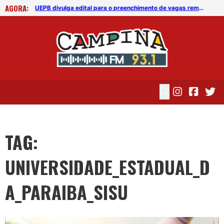
AGORA:
UEPB divulga edital para o preenchimento de vagas remanescentes do Sisu 2023
UEPB divulga edital para o preenchimento de vagas remanescentes do Sisu 2023
TAG:
UNIVERSIDADE_ESTADUAL_D
A_PARAIBA_SISU