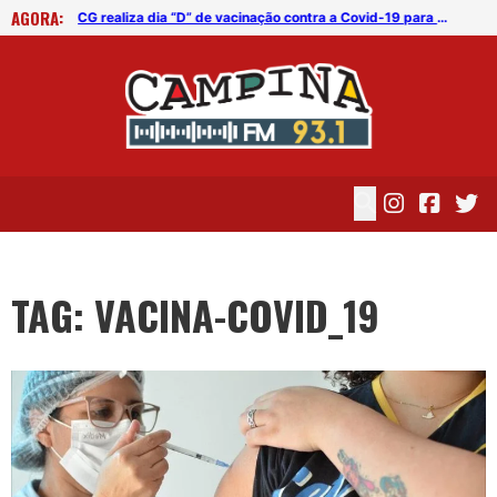
AGORA:
CG realiza dia “D” de vacinação contra a Covid-19 para adolescentes e adultos
CG realiza dia “D” de vacinação contra a Covid-19 para adolescentes e adultos
TAG: VACINA-COVID_19