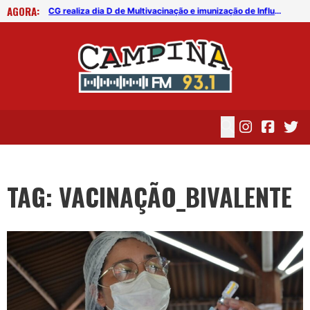
AGORA:
CG realiza dia D de Multivacinação e imunização de Influenza e Covid-19 neste sábado (22)
CG realiza dia D de Multivacinação e imunização de Influenza e Covid-19 neste sábado (22)
TAG: VACINAÇÃO_BIVALENTE