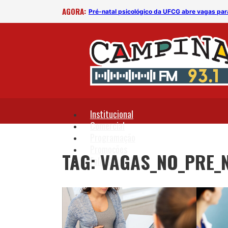
AGORA:
Pré-natal psicológico da UFCG abre vagas par
Institucional
Comercial
Programação
Promoções
TAG: VAGAS_NO_PRE_
Fale Conosco