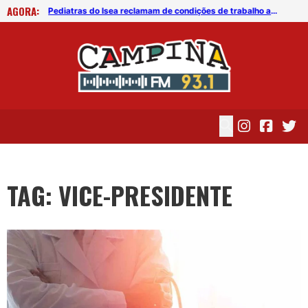
AGORA:
CRM-PB recomenda prioridade para pacientes em tratamento em clínicas e consultórios particulares
Pediatras do Isea reclamam de condições de trabalho abaixo do recomendado
TAG: VICE-PRESIDENTE