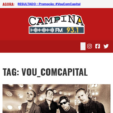
AGORA:
RESULTADO – Promoção: #VouComCapital
RES
TAG: VOU_COMCAPITAL