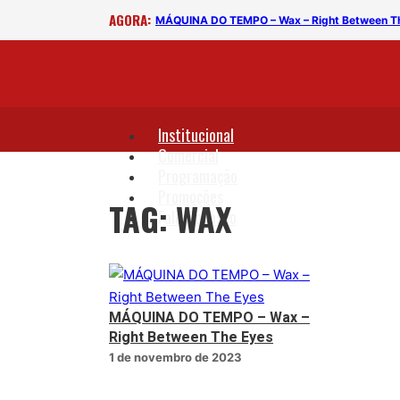
AGORA:
MÁQUINA DO TEMPO – Wax – Right Between T
Institucional
Comercial
Programação
Promoções
TAG: WAX
Fale Conosco
MÁQUINA DO TEMPO – Wax –
Right Between The Eyes
1 de novembro de 2023